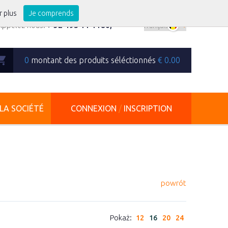
r plus
Je comprends
Appelez-nous:
+ 32 495 11 1180
,
0
montant des produits séléctionnés
€
0.00
LA SOCIÉTÉ
CONNEXION
/
INSCRIPTION
powrót
Pokaż:
12
16
20
24