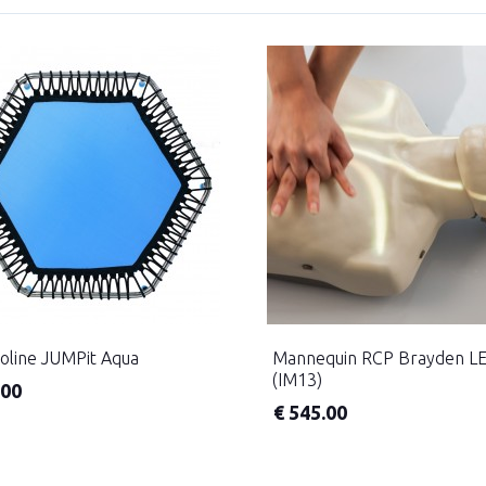
line JUMPit Aqua
Mannequin RCP Brayden L
(IM13)
.00
€
545.00