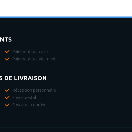
ENTS
Paiement par cash
Paiement par virement
 DE LIVRAISON
Réception personnelle
Envoi postal
Envoi par courrier