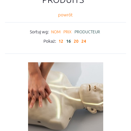
powrót
Sortuj wg:
NOM
PRIX
PRODUCTEUR
Pokaż:
12
16
20
24