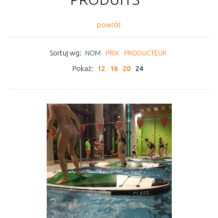
powrót
Sortuj wg:
NOM
PRIX
PRODUCTEUR
Pokaż:
12
16
20
24